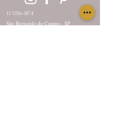
11 3136-1074
São Bernardo do Campo - SP
contato@larissasantointeriores.com.br