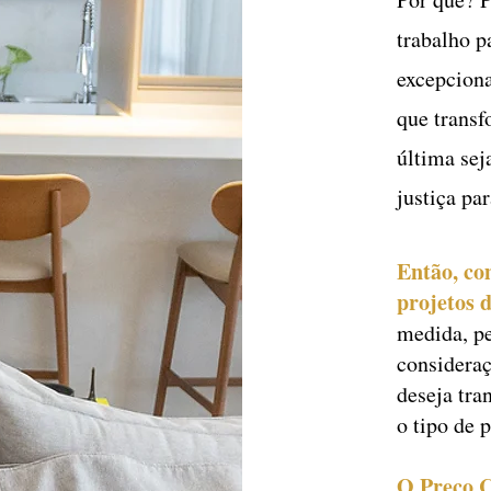
trabalho p
excepciona
que trans
última se
justiça pa
Então, co
projetos d
medida, p
consideraç
deseja tra
o tipo de 
O Preço 