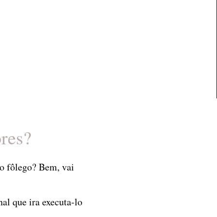
ores?
r o fôlego? Bem, vai
al que ira executa-lo