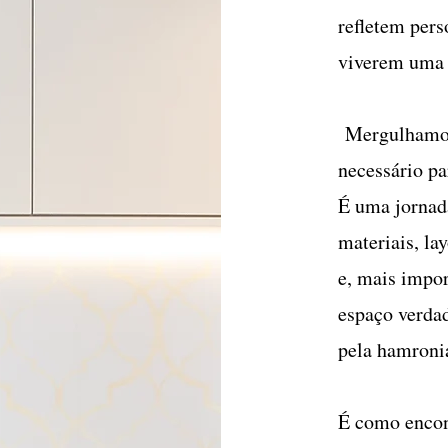
refletem pers
viverem uma 
Mergulhamos 
necessário p
É uma jornada
materiais, la
e, mais impor
espaço verda
pela hamroni
É como encon