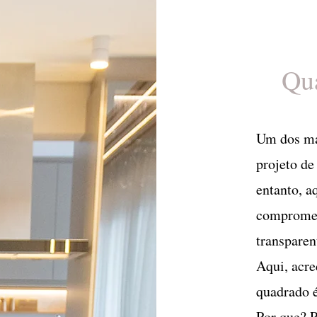
Qua
Um dos ma
projeto de
entanto, a
comprometi
transparent
Aqui, acre
quadrado é
Por que? 